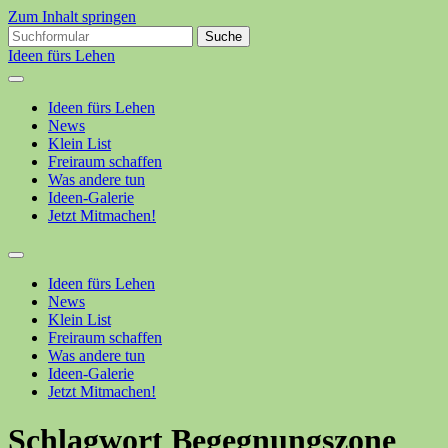
Zum Inhalt springen
Suchen
nach:
Ideen fürs Lehen
Ideen fürs Lehen
News
Klein List
Freiraum schaffen
Was andere tun
Ideen-Galerie
Jetzt Mitmachen!
Suchfeld
ein-/ausblenden
Ideen fürs Lehen
News
Klein List
Freiraum schaffen
Was andere tun
Ideen-Galerie
Jetzt Mitmachen!
Schlagwort
Begegnungszone